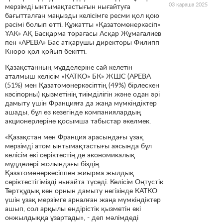
03 қараша 2025
мерзімді ынтымақтастығын нығайтуға
бағытталған маңызды келісімге ресми қол қою
рәсімі болып өтті. Құжатты «Қазатомөнеркәсіп»
ҰАК» АҚ Басқарма төрағасы Асқар Жұмағалиев
пен «АРЕВА» Бас атқарушы директоры Филипп
Кноро қол қойып бекітті.
Қазақстанның мүдделеріне сай келетін
аталмыш келісім «КАТКО» БК» ЖШС (АРЕВА
(51%) мен Қазатомөнеркәсіптің (49%) бірлескен
кәсіпорны) қызметінің тиімділігін және одан әрі
дамыту үшін Францияға да жаңа мүмкіндіктер
ашады, бұл өз кезегінде компаниялардың
акционерлеріне қосымша табыстар әкелмек.
«Қазақстан мен Франция арасындағы ұзақ
мерзімді атом ынтымақтастығы аясында бұл
келісім екі серіктестің де экономикалық
мүдделері жолындағы біздің
Қазатомөнеркәсіппен жиырма жылдық
серіктестігімізді нығайта түседі. Келісім Оңтүстік
Төртқұдық кен орнын дамыту негізінде КАТКО
үшін ұзақ мерзімге арналған жаңа мүмкіндіктер
ашып, сол арқылы өндірістік қызметін екі
онжылдыққа ұзартады», - деп мәлімдеді