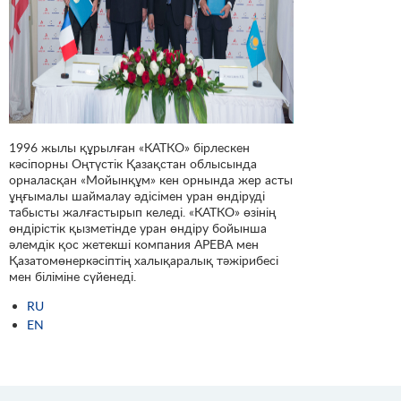
1996 жылы құрылған «КАТКО» бірлескен
кәсіпорны Оңтүстік Қазақстан облысында
орналасқан «Мойынқұм» кен орнында жер асты
ұңғымалы шаймалау әдісімен уран өндіруді
табысты жалғастырып келеді. «КАТКО» өзінің
өндірістік қызметінде уран өндіру бойынша
әлемдік қос жетекші компания АРЕВА мен
Қазатомөнеркәсіптің халықаралық тәжірибесі
мен біліміне сүйенеді.
RU
EN