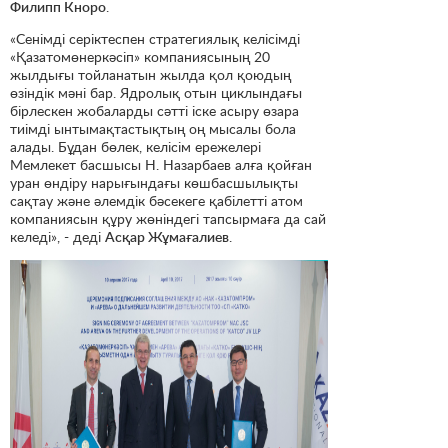
Филипп Кноро
.
«Сенімді серіктеспен стратегиялық келісімді
«Қазатомөнеркәсіп» компаниясының 20
жылдығы тойланатын жылда қол қоюдың
өзіндік мәні бар. Ядролық отын циклындағы
бірлескен жобаларды сәтті іске асыру өзара
тиімді ынтымақтастықтың оң мысалы бола
алады. Бұдан бөлек, келісім ережелері
Мемлекет басшысы Н. Назарбаев алға қойған
уран өндіру нарығындағы көшбасшылықты
сақтау және әлемдік бәсекеге қабілетті атом
компаниясын құру жөніндегі тапсырмаға да сай
келеді», - деді
Асқар Жұмағалиев
.