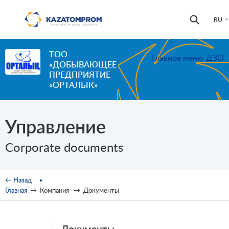
Перейти к основному содержанию
Форма
Поиск
RU
поиска
ТОО
Главное меню ДЗО
«ДОБЫВАЮЩЕЕ
ПРЕДПРИЯТИЕ
«ОРТАЛЫК»
Управление
Corporate documents
Вы здесь
← Назад
Главная
→
Компания
→
Документы
Документы