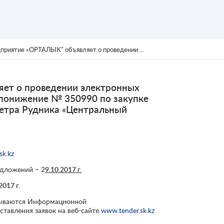
способом запроса ценовых предложений на понижение № 350990 по закупке ТРУ «Монтаж система охранной сигнализации периметра Рудника «Центральный Мынкудук»
ет о проведении электронных
 понижение № 350990 по закупке
етра Рудника «Центральный
sk.kz
едложений – 2
9.10.2017 г.
2017 г.
рываются Информационной
ставления заявок на веб-сайте
www.tender.sk.kz