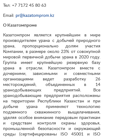
Тел: +7 7172 45 80 63
Email:
pr@kazatomprom.kz
О Казатомпроме
Казатомпром является крупнейшим в мире
производителем урана с добычей природного
урана, пропорционально долям участия
Компании, в размере около 23% от совокупной
мировой первичной добычи урана в 2020 году.
Группа имеет крупнейшую резервную базу
урана в отрасли. Казатомпром вместе с
дочерними, зависимыми и совместными
организациями ведет разработку 26
месторождений, объединенных в 14
уранодобывающих предприятий. Все
уранодобывающие предприятия расположены
на территории Республики Казахстан и при
добыче урана применяют технологию
подземного скважинного выщелачивания,
уделяя особое внимание передовым практикам
и средствам контроля охраны здоровья,
промышленной безопасности и окружающей
среды (сертифицированы ISO 45001 и ISO