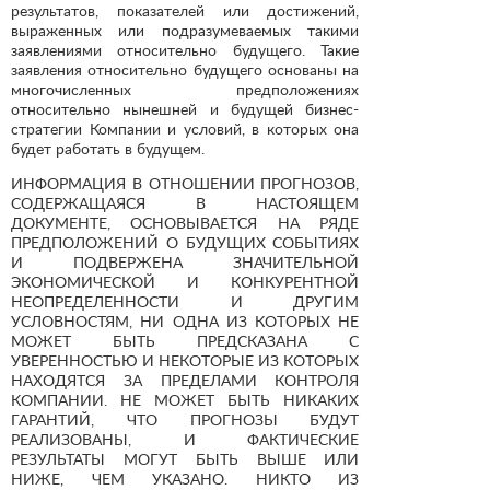
результатов, показателей или достижений,
выраженных или подразумеваемых такими
заявлениями относительно будущего. Такие
заявления относительно будущего основаны на
многочисленных предположениях
относительно нынешней и будущей бизнес-
стратегии Компании и условий, в которых она
будет работать в будущем.
ИНФОРМАЦИЯ В ОТНОШЕНИИ ПРОГНОЗОВ,
СОДЕРЖАЩАЯСЯ В НАСТОЯЩЕМ
ДОКУМЕНТЕ, ОСНОВЫВАЕТСЯ НА РЯДЕ
ПРЕДПОЛОЖЕНИЙ О БУДУЩИХ СОБЫТИЯХ
И ПОДВЕРЖЕНА ЗНАЧИТЕЛЬНОЙ
ЭКОНОМИЧЕСКОЙ И КОНКУРЕНТНОЙ
НЕОПРЕДЕЛЕННОСТИ И ДРУГИМ
УСЛОВНОСТЯМ, НИ ОДНА ИЗ КОТОРЫХ НЕ
МОЖЕТ БЫТЬ ПРЕДСКАЗАНА С
УВЕРЕННОСТЬЮ И НЕКОТОРЫЕ ИЗ КОТОРЫХ
НАХОДЯТСЯ ЗА ПРЕДЕЛАМИ КОНТРОЛЯ
КОМПАНИИ. НЕ МОЖЕТ БЫТЬ НИКАКИХ
ГАРАНТИЙ, ЧТО ПРОГНОЗЫ БУДУТ
РЕАЛИЗОВАНЫ, И ФАКТИЧЕСКИЕ
РЕЗУЛЬТАТЫ МОГУТ БЫТЬ ВЫШЕ ИЛИ
НИЖЕ, ЧЕМ УКАЗАНО. НИКТО ИЗ