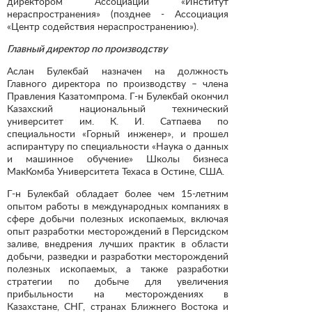
директором Ассоциации «Институт
нераспространения» (позднее - Ассоциация
«Центр содействия нераспространению»).
Главный директор по производству
Аслан Булекбай назначен на должность
Главного директора по производству – члена
Правления Казатомпрома. Г-н Булекбай окончил
Казахский национальный технический
университет им. К. И. Сатпаева по
специальности «Горный инженер», и прошел
аспирантуру по специальности «Наука о данных
и машинное обучение» Школы бизнеса
МакКомба Университета Техаса в Остине, США.
Г-н Булекбай обладает более чем 15-летним
опытом работы в международных компаниях в
сфере добычи полезных ископаемых, включая
опыт разработки месторождений в Персидском
заливе, внедрения лучших практик в области
добычи, разведки и разработки месторождений
полезных ископаемых, а также разработки
стратегии по добыче для увеличения
прибыльности на месторождениях в
Казахстане, СНГ, странах Ближнего Востока и