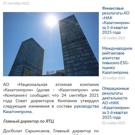
27 сентября 2021
Финансовые
результаты АО
«НАК
«Казатомпром»
за 3-й квартал
2025 года
28 ноября 2025
Международное
рейтинговое
агентство
повысило ESG-
оценку
Казатомпрома
20 ноября 2025
АО «Национальная атомная компания
Операционные
«Казатомпром» (далее - «Казатомпром» или
результаты
«Компания») сообщает, что 24 сентября 2021
деятельности
года Совет директоров Компании утвердил
АО «НАК
следующие изменения в составе
руководства
«Казатомпром»
Казатомпрома
.
за 3-й квартал
2025 года
Главный директор по ЯТЦ
03 ноября 2025
Досболат Сарымсаков, Главный директор по