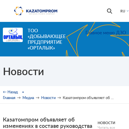
Перейти к основному содержанию
Форма
Поиск
RU
поиска
ТОО
Главное меню ДЗО
«ДОБЫВАЮЩЕЕ
ПРЕДПРИЯТИЕ
«ОРТАЛЫК»
Новости
Вы здесь
← Назад
Главная
→
Медиа
→
Новости
→
Казатомпром объявляет об изменениях в составе руководства
Казатомпром объявляет об
НОВОСТИ
изменениях в составе руководства
Читать все