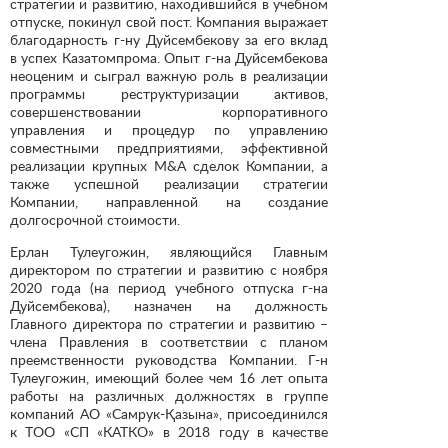
стратегии и развитию, находившийся в учебном
отпуске, покинул свой пост. Компания выражает
благодарность г-ну Дуйсембекову за его вклад
в успех Казатомпрома. Опыт г-на Дуйсембекова
неоценим и сыграл важную роль в реализации
программы реструктуризации активов,
совершенствовании корпоративного
управления и процедур по управлению
совместными предприятиями, эффективной
реализации крупных M&A сделок Компании, а
также успешной реализации стратегии
Компании, направленной на создание
долгосрочной стоимости.
Ерлан Тулеугожин, являющийся Главным
директором по стратегии и развитию с ноября
2020 года (на период учебного отпуска г-на
Дуйсембекова), назначен на должность
Главного директора по стратегии и развитию –
члена Правления в соответствии с планом
преемственности руководства Компании. Г-н
Тулеугожин, имеющий более чем 16 лет опыта
работы на различных должностях в группе
компаний АО «Самрук-Қазына», присоединился
к ТОО «СП «КАТКО» в 2018 году в качестве