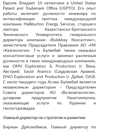
Европе. Владеет 14 патентами в United States
Patent and Trademark Office (USPTO). Его опыт
работы включает должности инженера по
интенсификации притока международной
компании Halliburton Energy Services, старшего
лектора Казахстанско-Британского
Технического Университета, генерального
директора компании «Bulekbay Консалтинг»,
заместителя Председателя Правления АО «НК
«Казгеология». Г-н Булекбай также оказывал
консалтинговые услуги и занимал различные
должности в таких международных компаниях,
как OMV Exploration & Production (г. Вена,
Австрия), Saudi Aramco (Саудовская Аравия),
DNO Exploration and Production (г. Дубай, ОАЭ).
С июля текущего года Аслан Булекбай является
независимым директором – Председателем
Совета директоров АО «Волковгеология»,
дочернее предприятие Казатомпрома,
оказывающее услуги по бурению и
геологоразведке.
Главный директор по стратегии и развитию
Биржан Дуйсембеков, Главный директор по