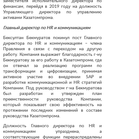
заместителя исполнительного директора по
финансам, перейдя в 2019 году на должность
Управляющего директора по управлению
активами Казатомпрома.
Главный директор по HR
и коммуникациям
Бексултан Бекмуратов покинул пост Главного
директора по HR и коммуникациям – члена
Правления в связи c переходом на другую
работу. Компания выражает благодарность г-ну
Бекмуратову за его работу в Казатомпроме, где
он отвечал за реализацию программ по
трансформации и цифровизации, принимая
активное участие во внедрении SAP и
разработке коммуникационной и HR стратегий
Компании. Под руководством г-на Бекмуратова
был разработан и утвержден план
преемственности руководства Компании,
который показывает свою эффективность на
протяжении последних изменений в составе
руководства Казатомпрома.
Должность Главного директора по HR и
коммуникациям упразднена, а
соответствующие функции перераспределены