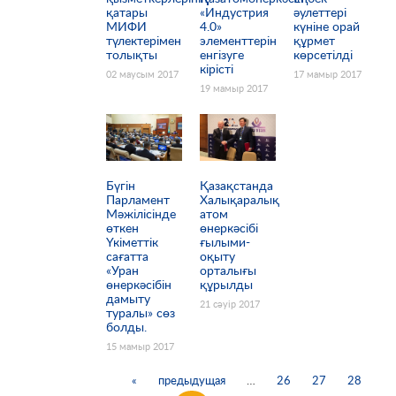
қатары
«Индустрия
әулеттері
МИФИ
4.0»
күніне орай
түлектерімен
элементтерін
құрмет
толықты
енгізуге
көрсетілді
кірісті
02 маусым 2017
17 мамыр 2017
19 мамыр 2017
Бүгін
Қазақстанда
Парламент
Халықаралық
Мәжілісінде
атом
өткен
өнеркәсібі
Үкіметтік
ғылыми-
сағатта
оқыту
«Уран
орталығы
өнеркәсібін
құрылды
дамыту
21 сәуір 2017
туралы» сөз
болды.
15 мамыр 2017
«
предыдущая
…
26
27
28