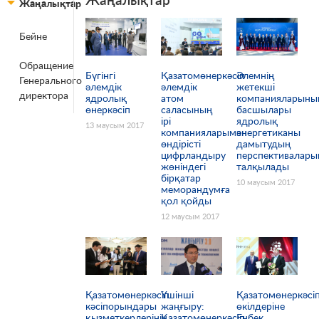
Жаңалықтар
Бейне
Беттер
Обращение
Бүгінгі
Қазатомөнеркәсіп
Әлемнің
Генерального
әлемдік
әлемдік
жетекші
директора
ядролық
атом
компанияларыны
өнеркәсіп
саласының
басшылары
ірі
ядролық
13 маусым 2017
компанияларымен
энергетиканы
өндірісті
дамытудың
цифрландыру
перспективалары
жөніндегі
талқылады
бірқатар
10 маусым 2017
меморандумға
қол қойды
12 маусым 2017
Қазатомөнеркәсіп
Үшінші
Қазатомөнеркәсі
кәсіпорындары
жаңғыру:
өкілдеріне
қызметкерлерінің
Қазатомөнеркәсіп
Еңбек