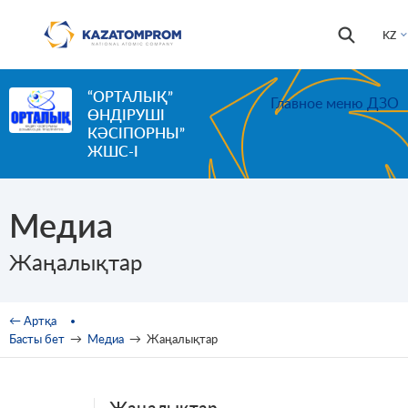
Skip to main content
Іздестір
Іздестіру
KZ
формас
“ОРТАЛЫҚ”
Главное меню ДЗО
ӨНДІРУШІ
КӘСІПОРНЫ”
ЖШС-І
Медиа
Жаңалықтар
You are here
← Артқа
Басты бет
→
Медиа
→
Жаңалықтар
Жаңалықтар